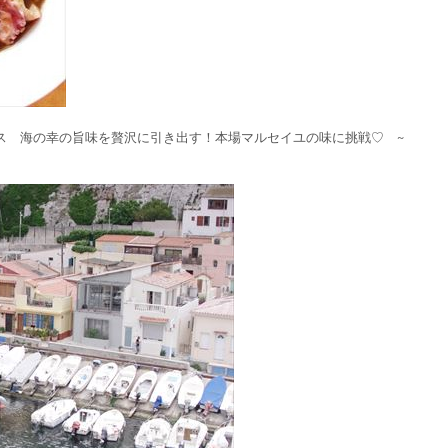
ス 海の幸の旨味を贅沢に引き出す！本場マルセイユの味に挑戦♡ ~