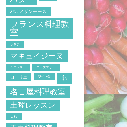
パルメザンチーズ
フランス料理教
室
ホタテ
マキュイジーヌ
ミニトマト
ローズマリー
卵
ローリエ
ワイン会
名古屋料理教室
土曜レッスン
大根