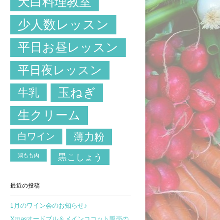
天白料理教室
少人数レッスン
平日お昼レッスン
平日夜レッスン
玉ねぎ
牛乳
生クリーム
白ワイン
薄力粉
鶏もも肉
黒こしょう
最近の投稿
1月のワイン会のお知らせ♪
Xmasオードブル＆メインココット販売の