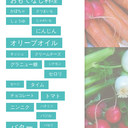
おもてなし料理
かぼちゃ
さつまいも
じゃがいも
しょうゆ
にんじん
オリーブオイル
キッシュ
クリームチーズ
グラニュー糖
シナモン
セロリ
セージ
タイム
トマト
チョコレート
ニンニク
ハチミツ
バジル
バター
パセリ