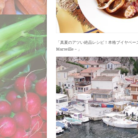
「真夏のアツい絶品レシピ！本格ブイヤベー
Marseille ~ 」