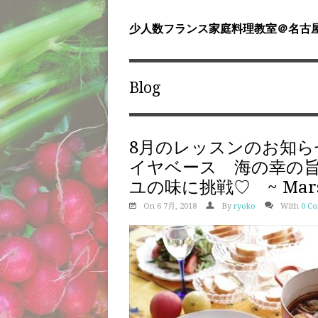
少人数フランス家庭料理教室＠名古屋天白 
Blog
8月のレッスンのお知
イヤベース 海の幸の
ユの味に挑戦♡ ~ Marsei
On 6 7月, 2018
By
ryoko
With
0 C