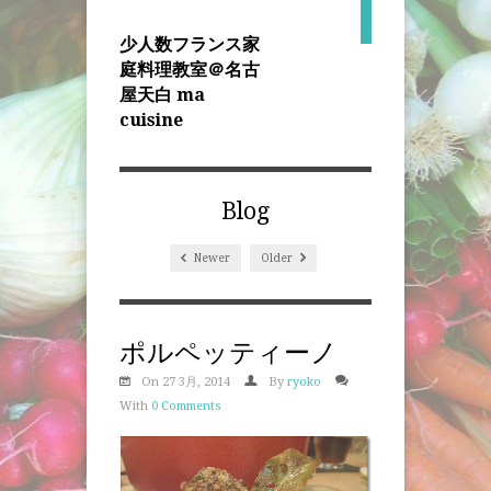
少人数フランス家
庭料理教室＠名古
屋天白 ma
cuisine
Blog
Newer
Older
ポルペッティーノ
On 27 3月, 2014
By
ryoko
With
0 Comments