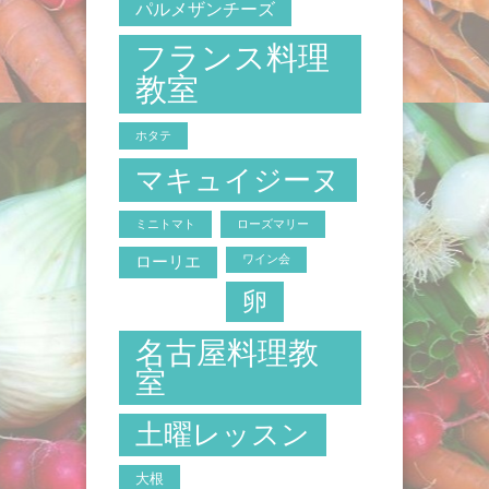
パルメザンチーズ
フランス料理
教室
ホタテ
マキュイジーヌ
ミニトマト
ローズマリー
ローリエ
ワイン会
卵
名古屋料理教
室
土曜レッスン
大根