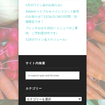
1月のワイン会のお知らせ♪
Xmasオードブル＆メインココット販売
のお知らせ♡12/24.25.26の3日間、20
個限定です！
フレンチおせち2022！メニューのご案
内 ご予約受付中です♪
12月のワイン会スケジュール♪
サイト内検索
カテゴリー