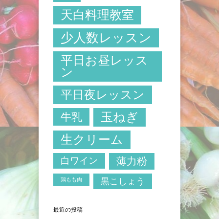
天白料理教室
少人数レッスン
平日お昼レッス
ン
平日夜レッスン
玉ねぎ
牛乳
生クリーム
白ワイン
薄力粉
鶏もも肉
黒こしょう
最近の投稿