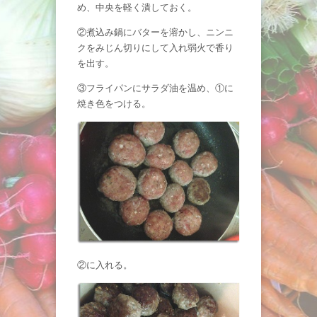
め、中央を軽く潰しておく。
②煮込み鍋にバターを溶かし、ニンニ
クをみじん切りにして入れ弱火で香り
を出す。
③フライパンにサラダ油を温め、①に
焼き色をつける。
②に入れる。