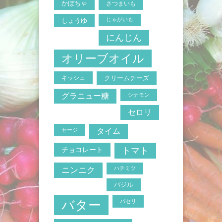
かぼちゃ
さつまいも
じゃがいも
しょうゆ
にんじん
オリーブオイル
キッシュ
クリームチーズ
グラニュー糖
シナモン
セロリ
セージ
タイム
トマト
チョコレート
ニンニク
ハチミツ
バジル
バター
パセリ