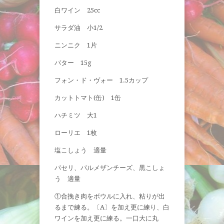
白ワイン 25cc
サラダ油 小1/2
ニンニク 1片
バター 15g
フォン・ド・ヴォー 1.5カップ
カットトマト(缶) 1缶
ハチミツ 大1
ローリエ 1枚
塩こしょう 適量
パセリ、パルメザンチーズ、黒こしょ
う 適量
①合挽き肉をボウルに入れ、粘りが出
るまで練る。〔A〕を加え更に練り、白
ワインを加え更に練る。一口大に丸