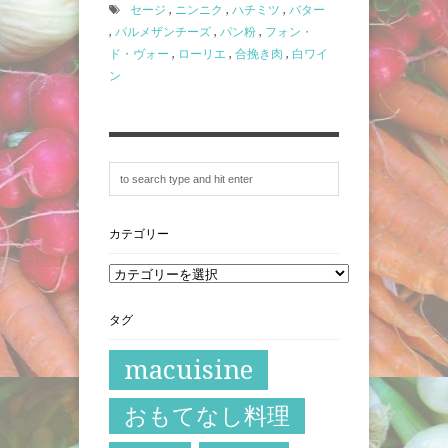
セージ
,
ニンニク
,
ハチミツ
,
バター
,
パルメザンチーズ
,
パン粉
,
フォン・
ド・ヴォー
,
ローリエ
,
合挽き肉
,
白ワイ
ン
カテゴリー
タグ
macuisine
おもてなし料理